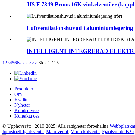
JIS F 7349 Brons 16K vinkelventiler (kopp
Luftventilationshuvud i aluminiumlegering 
INTELLIGENT INTEGRERAD ELEKTR
1
2
3
4
5
6
Nästa >
>>
Sida 1 / 15
Produkter
Om
Kvalitet
Nyheter
Kundservice
Kontakta oss
© Upphovsrätt - 2010-2025: Alla rättigheter förbehållna.
Webbplatskar
Industriell fjärilsventil
,
Marinventil
,
Marin kulventil
,
Fjärilsventil B2b