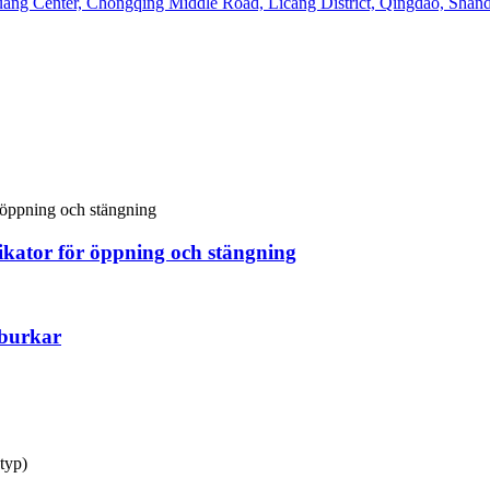
ang Center, Chongqing Middle Road, Licang District, Qingdao, Shan
kator för öppning och stängning
 burkar