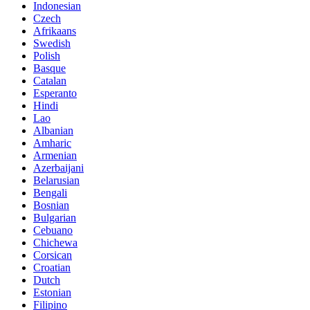
Indonesian
Czech
Afrikaans
Swedish
Polish
Basque
Catalan
Esperanto
Hindi
Lao
Albanian
Amharic
Armenian
Azerbaijani
Belarusian
Bengali
Bosnian
Bulgarian
Cebuano
Chichewa
Corsican
Croatian
Dutch
Estonian
Filipino