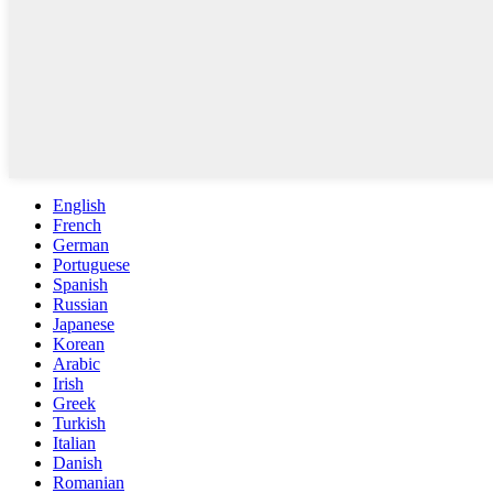
English
French
German
Portuguese
Spanish
Russian
Japanese
Korean
Arabic
Irish
Greek
Turkish
Italian
Danish
Romanian