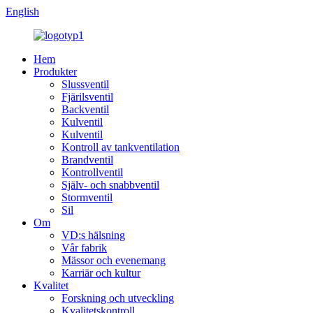
English
Hem
Produkter
Slussventil
Fjärilsventil
Backventil
Kulventil
Kulventil
Kontroll av tankventilation
Brandventil
Kontrollventil
Själv- och snabbventil
Stormventil
Sil
Om
VD:s hälsning
Vår fabrik
Mässor och evenemang
Karriär och kultur
Kvalitet
Forskning och utveckling
Kvalitetskontroll