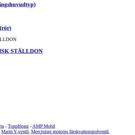
lingshuvudtyp)
(rör)
ISK STÄLLDON
ta
-
Toppblogg
-
AMP Mobil
,
Marin Y-ventil
,
Mercruiser motorns färskvattenspolventil
,