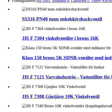
Företagsadress:
No.1001, Building 8, Liandong U Valley Kechu
SS316 PN40 tunn enkelskivsbackventil
JIS F 7304 vinkelventiler i brons 16K
Klass 150 brons 5K SDNR-ventiler med indi
JIS F 7121 Varvsindustrin - Vattenfilter för
JIS F 7308 Gjutjärn 10K Vinkelventil