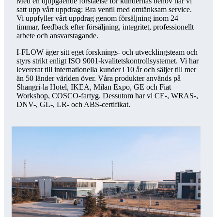
Med en djupgående förståelse för kundernas behov har vi
satt upp vårt uppdrag: Bra ventil med omtänksam service.
Vi uppfyller vårt uppdrag genom försäljning inom 24
timmar, feedback efter försäljning, integritet, professionellt
arbete och ansvarstagande.
I-FLOW äger sitt eget forsknings- och utvecklingsteam och
styrs strikt enligt ISO 9001-kvalitetskontrollsystemet. Vi har
levererat till internationella kunder i 10 år och säljer till mer
än 50 länder världen över. Våra produkter används på
Shangri-la Hotel, IKEA, Milan Expo, GE och Fiat
Workshop, COSCO-fartyg. Dessutom har vi CE-, WRAS-,
DNV-, GL-, LR- och ABS-certifikat.