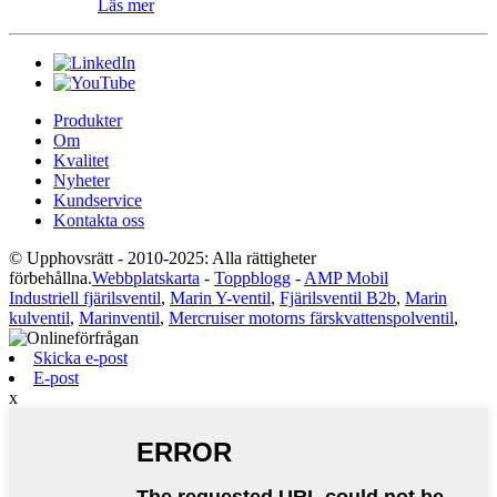
Läs mer
Produkter
Om
Kvalitet
Nyheter
Kundservice
Kontakta oss
© Upphovsrätt - 2010-2025: Alla rättigheter
förbehållna.
Webbplatskarta
-
Toppblogg
-
AMP Mobil
Industriell fjärilsventil
,
Marin Y-ventil
,
Fjärilsventil B2b
,
Marin
kulventil
,
Marinventil
,
Mercruiser motorns färskvattenspolventil
,
Skicka e-post
E-post
x