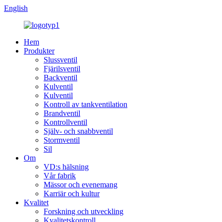
English
Hem
Produkter
Slussventil
Fjärilsventil
Backventil
Kulventil
Kulventil
Kontroll av tankventilation
Brandventil
Kontrollventil
Själv- och snabbventil
Stormventil
Sil
Om
VD:s hälsning
Vår fabrik
Mässor och evenemang
Karriär och kultur
Kvalitet
Forskning och utveckling
Kvalitetskontroll