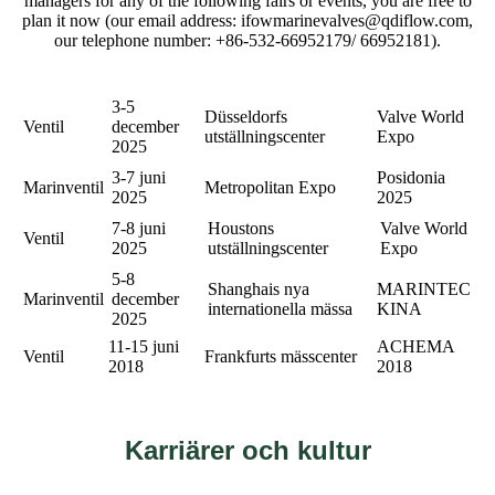
managers for any of the following fairs or events, you are free to
plan it now (our email address: ifowmarinevalves@qdiflow.com,
our telephone number: +86-532-66952179/ 66952181).
3-5
Düsseldorfs
Valve World
Ventil
december
utställningscenter
Expo
2025
3-7 juni
Posidonia
Marinventil
Metropolitan Expo
2025
2025
7-8 juni
Houstons
Valve World
Ventil
2025
utställningscenter
Expo
5-8
Shanghais nya
MARINTEC
Marinventil
december
internationella mässa
KINA
2025
11-15 juni
ACHEMA
Ventil
Frankfurts mässcenter
2018
2018
Karriärer och kultur