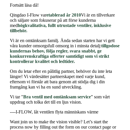
Fortsätt läsa då!
Qingdao I-Flow var
etablerad år 2010
Vi är en tillverkare
och säljare som fokuserar på att förse kunderna
med
högkvalitativa, fullt utrustade ventiler, inklusive
tillbehör.
Vi är en omtänksam familj. Ända sedan starten har vi gett
våra kunder omsorgsfull omsorg in i minsta detalj:
tillgodose
kundernas behov, följa regler, svara snabbt, ge
konkurrenskraftiga offerter samtidigt som vi strikt
kontrollerar kvalitet och ledtider.
Om du letar efter en pålitlig partner, behöver du inte leta
längre! Vi värdesätter partnerskapet med varje kund,
eftersom vi förstår att bara genom att stödja dig i din
framgång kan vi ha en sund utveckling.
Vi tar "
Bra ventil med omtänksam service
” som vårt
uppdrag och tolka det till en ljus vision.
----I-FLOW, låt ventilen flyta människans värme
Want join us to make the vision visible? Let’s start the
process now by filling out the form on our contact page or