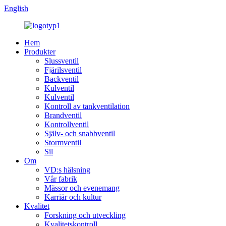
English
Hem
Produkter
Slussventil
Fjärilsventil
Backventil
Kulventil
Kulventil
Kontroll av tankventilation
Brandventil
Kontrollventil
Själv- och snabbventil
Stormventil
Sil
Om
VD:s hälsning
Vår fabrik
Mässor och evenemang
Karriär och kultur
Kvalitet
Forskning och utveckling
Kvalitetskontroll