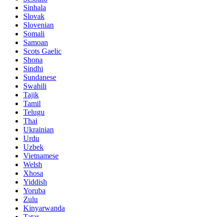
Sinhala
Slovak
Slovenian
Somali
Samoan
Scots Gaelic
Shona
Sindhi
Sundanese
Swahili
Tajik
Tamil
Telugu
Thai
Ukrainian
Urdu
Uzbek
Vietnamese
Welsh
Xhosa
Yiddish
Yoruba
Zulu
Kinyarwanda
Tatar