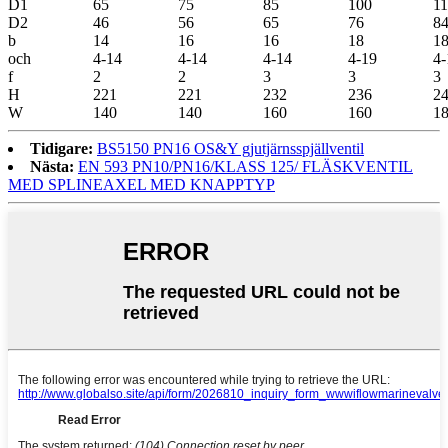
D1
65
75
85
100
1
D2
46
56
65
76
8
b
14
16
16
18
1
och
4-14
4-14
4-14
4-19
4-
f
2
2
3
3
3
H
221
221
232
236
2
W
140
140
160
160
1
Tidigare:
BS5150 PN16 OS&Y gjutjärnsspjällventil
Nästa:
EN 593 PN10/PN16/KLASS 125/ FLÄSKVENTIL
MED SPLINEAXEL MED KNAPPTYP