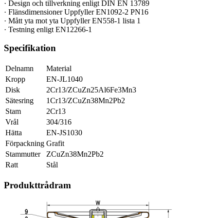
· Design och tillverkning enligt DIN EN 13789
· Flänsdimensioner Uppfyller EN1092-2 PN16
· Mått yta mot yta Uppfyller EN558-1 lista 1
· Testning enligt EN12266-1
Specifikation
Delnamn
Material
Kropp
EN-JL1040
Disk
2Cr13/ZCuZn25Al6Fe3Mn3
Sätesring
1Cr13/ZCuZn38Mn2Pb2
Stam
2Cr13
Vrål
304/316
Hätta
EN-JS1030
Förpackning
Grafit
Stammutter
ZCuZn38Mn2Pb2
Ratt
Stål
Produkttrådram