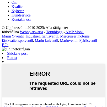
Om
Kvalitet
Nyheter
Kundservice
Kontakta oss
© Upphovsrätt - 2010-2025: Alla rättigheter
förbehållna.
Webbplatskarta
-
Toppblogg
-
AMP Mobil
Marin Y-ventil
,
Industriell fjärilsventil
,
Mercruiser motorns
färskvattenspolventil
,
Marin kulventil
,
Marinventil
,
Fjärilsventil
B2b
,
Skicka e-post
E-post
x