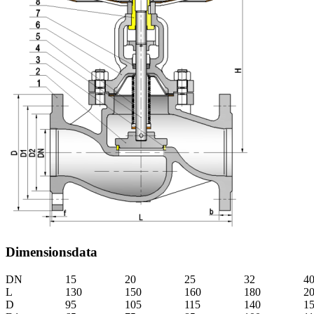
Dimensionsdata
DN
15
20
25
32
4
L
130
150
160
180
2
D
95
105
115
140
1