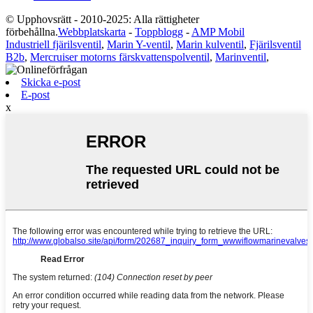
© Upphovsrätt - 2010-2025: Alla rättigheter
förbehållna.
Webbplatskarta
-
Toppblogg
-
AMP Mobil
Industriell fjärilsventil
,
Marin Y-ventil
,
Marin kulventil
,
Fjärilsventil
B2b
,
Mercruiser motorns färskvattenspolventil
,
Marinventil
,
Skicka e-post
E-post
x