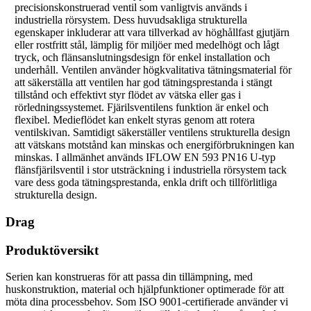
precisionskonstruerad ventil som vanligtvis används i
industriella rörsystem. Dess huvudsakliga strukturella
egenskaper inkluderar att vara tillverkad av höghållfast gjutjärn
eller rostfritt stål, lämplig för miljöer med medelhögt och lågt
tryck, och flänsanslutningsdesign för enkel installation och
underhåll. Ventilen använder högkvalitativa tätningsmaterial för
att säkerställa att ventilen har god tätningsprestanda i stängt
tillstånd och effektivt styr flödet av vätska eller gas i
rörledningssystemet. Fjärilsventilens funktion är enkel och
flexibel. Medieflödet kan enkelt styras genom att rotera
ventilskivan. Samtidigt säkerställer ventilens strukturella design
att vätskans motstånd kan minskas och energiförbrukningen kan
minskas. I allmänhet används IFLOW EN 593 PN16 U-typ
flänsfjärilsventil i stor utsträckning i industriella rörsystem tack
vare dess goda tätningsprestanda, enkla drift och tillförlitliga
strukturella design.
Drag
Produktöversikt
Serien kan konstrueras för att passa din tillämpning, med
huskonstruktion, material och hjälpfunktioner optimerade för att
möta dina processbehov. Som ISO 9001-certifierade använder vi