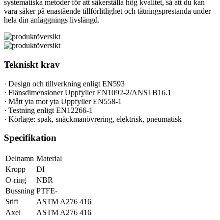
systematiska metoder för att säkerställa hög kvalitet, så att du kan
vara säker på enastående tillförlitlighet och tätningsprestanda under
hela din anläggnings livslängd.
Tekniskt krav
· Design och tillverkning enligt EN593
· Flänsdimensioner Uppfyller EN1092-2/ANSI B16.1
· Mått yta mot yta Uppfyller EN558-1
· Testning enligt EN12266-1
· Körläge: spak, snäckmanövrering, elektrisk, pneumatisk
Specifikation
Delnamn
Material
Kropp
DI
O-ring
NBR
Bussning
PTFE-
Stift
ASTM A276 416
Axel
ASTM A276 416