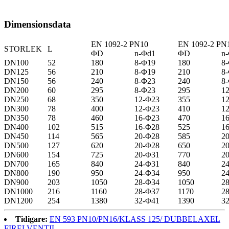
Dimensionsdata
EN 1092-2 PN10
EN 1092-2 PN
STORLEK
L
ΦD
n-Φd1
ΦD
n
DN100
52
180
8-Φ19
180
8
DN125
56
210
8-Φ19
210
8
DN150
56
240
8-Φ23
240
8
DN200
60
295
8-Φ23
295
1
DN250
68
350
12-Φ23
355
1
DN300
78
400
12-Φ23
410
1
DN350
78
460
16-Φ23
470
1
DN400
102
515
16-Φ28
525
1
DN450
114
565
20-Φ28
585
2
DN500
127
620
20-Φ28
650
2
DN600
154
725
20-Φ31
770
2
DN700
165
840
24-Φ31
840
2
DN800
190
950
24-Φ34
950
2
DN900
203
1050
28-Φ34
1050
2
DN1000
216
1160
28-Φ37
1170
2
DN1200
254
1380
32-Φ41
1390
3
Tidigare:
EN 593 PN10/PN16/KLASS 125/ DUBBELAXEL
FIRELVENTIL