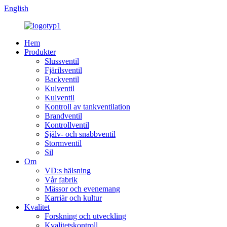
English
Hem
Produkter
Slussventil
Fjärilsventil
Backventil
Kulventil
Kulventil
Kontroll av tankventilation
Brandventil
Kontrollventil
Själv- och snabbventil
Stormventil
Sil
Om
VD:s hälsning
Vår fabrik
Mässor och evenemang
Karriär och kultur
Kvalitet
Forskning och utveckling
Kvalitetskontroll