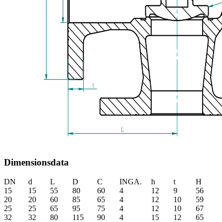
Dimensionsdata
DN
d
L
D
C
INGA.
h
t
H
15
15
55
80
60
4
12
9
56
20
20
60
85
65
4
12
10
59
25
25
65
95
75
4
12
10
67
32
32
80
115
90
4
15
12
65