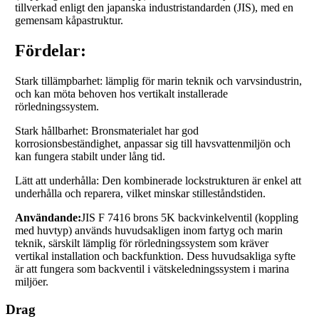
tillverkad enligt den japanska industristandarden (JIS), med en
gemensam kåpastruktur.
Fördelar:
Stark tillämpbarhet: lämplig för marin teknik och varvsindustrin,
och kan möta behoven hos vertikalt installerade
rörledningssystem.
Stark hållbarhet: Bronsmaterialet har god
korrosionsbeständighet, anpassar sig till havsvattenmiljön och
kan fungera stabilt under lång tid.
Lätt att underhålla: Den kombinerade lockstrukturen är enkel att
underhålla och reparera, vilket minskar stilleståndstiden.
Användande:
JIS F 7416 brons 5K backvinkelventil (koppling
med huvtyp) används huvudsakligen inom fartyg och marin
teknik, särskilt lämplig för rörledningssystem som kräver
vertikal installation och backfunktion. Dess huvudsakliga syfte
är att fungera som backventil i vätskeledningssystem i marina
miljöer.
Drag