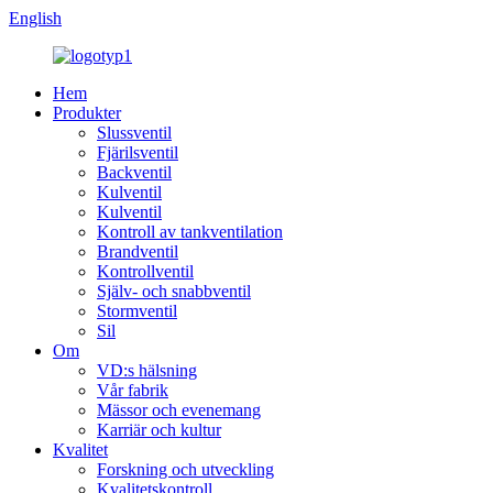
English
Hem
Produkter
Slussventil
Fjärilsventil
Backventil
Kulventil
Kulventil
Kontroll av tankventilation
Brandventil
Kontrollventil
Själv- och snabbventil
Stormventil
Sil
Om
VD:s hälsning
Vår fabrik
Mässor och evenemang
Karriär och kultur
Kvalitet
Forskning och utveckling
Kvalitetskontroll