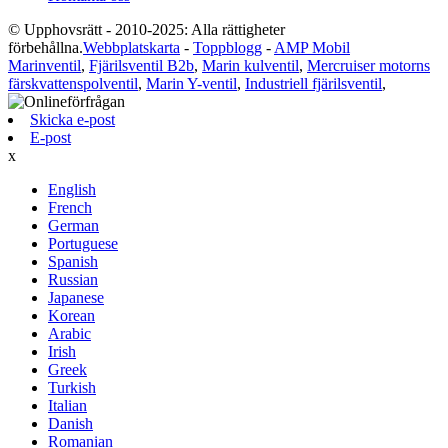
© Upphovsrätt - 2010-2025: Alla rättigheter
förbehållna.
Webbplatskarta
-
Toppblogg
-
AMP Mobil
Marinventil
,
Fjärilsventil B2b
,
Marin kulventil
,
Mercruiser motorns
färskvattenspolventil
,
Marin Y-ventil
,
Industriell fjärilsventil
,
Skicka e-post
E-post
x
English
French
German
Portuguese
Spanish
Russian
Japanese
Korean
Arabic
Irish
Greek
Turkish
Italian
Danish
Romanian